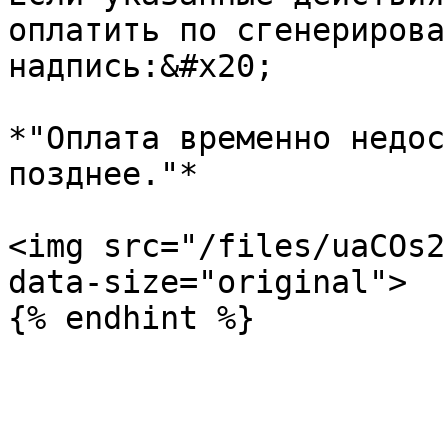
оплатить по сгенерирова
надпись:&#x20;

*"Оплата временно недос
позднее."*

<img src="/files/uaCOs2
data-size="original">
