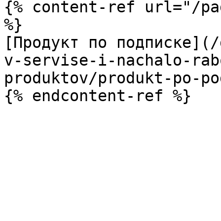
{% content-ref url="/pa
%}

[Продукт по подписке](/
v-servise-i-nachalo-rab
produktov/produkt-po-po